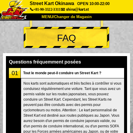
Street Kart Okinawa
OPEN 10:00-22:00
📞+81-90-3322-3311
📧
shina@kart.st
MENU/Changer de Magasin
ACCUEIL
FAQ
À Propos
Caractéristiques
Tarifs
Accès
Avis
FAQ
Entreprise
Réservation
Questions fréquemment posées
Changer de Magasin
01
Tout le monde peut-il conduire un Street Kart ?
Tokyo Shinagawa
Tokyo Akihabara#1
Nos karts sont automatiques et très faciles à contrôler si vous
conduisez régulièrement une voiture. Tant que vous avez un
Tokyo Akihabara#2
Tokyo Shibuya
permis valide sur les routes japonaises, vous pouvez
Tokyo Shibuya Annexe
Baie de Tokyo
conduire un Street Kart. Cependant, les Street Karts ne
peuvent pas être conduits avec des permis pour
Tokyo Asakusa
Osaka
cyclomoteurs ou motos. Attention : Le kart personnalisé de
Street Kart est destiné aux routes publiques au Japon. Vous
Okinawa
aurez besoin d'un permis de conduire japonais valide, ou
d'un permis de conduire international, ou d'un permis SOFA
pour les Forces armées américaines au Japon, ou de votre