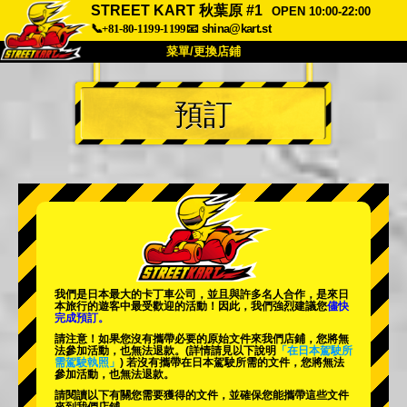
STREET KART 秋葉原 #1
OPEN 10:00-22:00
📞+81-80-1199-1199
📧
shina@kart.st
菜單/更換店鋪
首頁
預訂
關於
規格
價格
交通方式
顧客聲音
常見問題
公司
預訂
更換店鋪
東京 品川 #1
東京 秋葉原 #1
東京 秋葉原 #2
東京 澀谷
我們是日本最大的卡丁車公司，並且與
許多名人
合作，是來日
東京 澀谷附店
東京灣
本旅行的遊客中
最受歡迎的活動
！因此，我們強烈建議您
儘快
完成預訂。
東京 淺草
大阪
請注意！如果您沒有攜帶必要的原始文件來我們店鋪，您將無
法參加活動，也無法退款。
(詳情請見以下說明
「在日本駕駛所
需駕駛執照」
) 若沒有攜帶在日本駕駛所需的文件，您將無法
沖繩
參加活動，也無法退款。
請閱讀以下有關您需要獲得的文件，並確保您能攜帶這些文件