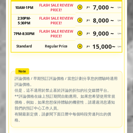
FLASH SALE REVIEW
7,000 ~
10AM-1PM
JPY
/pax
¥
PRICE!
2:30PM-
FLASH SALE REVIEW
8,000 ~
JPY
/pax
¥
5:30PM
PRICE!
FLASH SALE REVIEW
9,000 ~
7PM-8:30PM
JPY
/pax
¥
PRICE!
15,000~
Standard
Regular Price
JPY
/pax
¥
評論價格 / 早期預訂評論價格 / 當您計劃分享您的體驗時適用
評論價格。
但是，這不適用於禁止基於評論的折扣的社交媒體平台。
**評論價格在線上預訂期間自動應用。如果您希望使用常規
價格，例如，如果您想保持體驗的機密性，請通過消息通知
我們的預訂中心工作人員。
有關最新定價，請參閱下面日曆中每個時段旁邊列出的價
格。