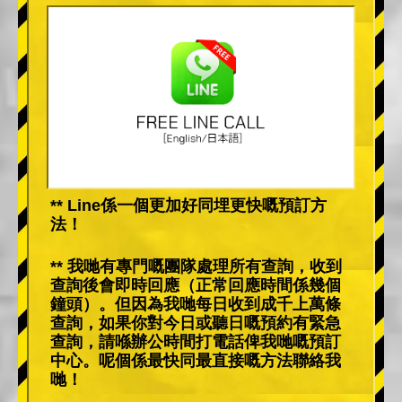
** Line係一個更加好同埋更快嘅預訂方
法！
** 我哋有專門嘅團隊處理所有查詢，收到
查詢後會即時回應（正常回應時間係幾個
鐘頭）。但因為我哋每日收到成千上萬條
查詢，如果你對今日或聽日嘅預約有緊急
查詢，請喺辦公時間打電話俾我哋嘅預訂
中心。呢個係最快同最直接嘅方法聯絡我
哋！