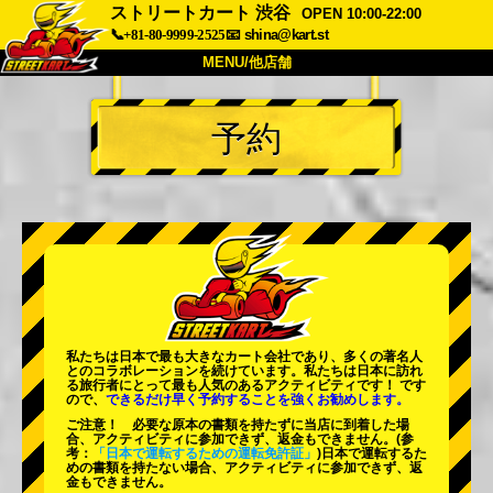
ストリートカート 渋谷
OPEN 10:00-22:00
📞+81-80-9999-2525
📧
shina@kart.st
MENU/他店舗
トップ
予約
概要
車両
価格
アクセス
評価
FAQ
会社
予約
他店舗
東京 品川
東京 秋葉原 #1
東京 秋葉原 #2
東京 渋谷
私たちは日本で最も大きなカート会社であり、
多くの著名人
東京 渋谷アネックス
東京ベイ
とのコラボレーションを続けています。私たちは日本に訪れ
る旅行者にとって
最も人気のあるアクティビティ
です！ です
ので、
できるだけ早く予約することを強くお勧めします。
東京 浅草
大阪
ご注意！ 必要な原本の書類を持たずに当店に到着した場
合、アクティビティに参加できず、返金もできません。
(参
沖縄
考：
「日本で運転するための運転免許証」
)日本で運転するた
めの書類を持たない場合、アクティビティに参加できず、返
金もできません。