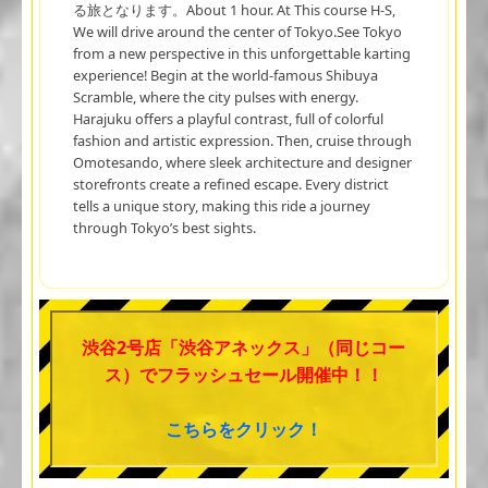
る旅となります。About 1 hour. At This course H-S,
We will drive around the center of Tokyo.See Tokyo
from a new perspective in this unforgettable karting
experience! Begin at the world-famous Shibuya
Scramble, where the city pulses with energy.
Harajuku offers a playful contrast, full of colorful
fashion and artistic expression. Then, cruise through
Omotesando, where sleek architecture and designer
storefronts create a refined escape. Every district
tells a unique story, making this ride a journey
through Tokyo’s best sights.
渋谷2号店「渋谷アネックス」（同じコー
ス）でフラッシュセール開催中！！
こちらをクリック！