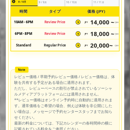
8 / 8月
9 / 9月
10 / 10月
11 / 11月
時間
タイプ
価格 (JPY)
14,000 ~
10AM - 6PM
Review Price
JPY
/pax
¥
18,000 ~
6PM - 8PM
Review Price
JPY
/pax
¥
20,000~
Standard
Regular Price
JPY
/pax
¥
レビュー価格 / 早期予約レビュー価格 / レビュー価格は、体
験を共有する予定がある場合に適用されます。
ただし、レビューベースの割引が禁止されているソーシャ
ルメディアプラットフォームには適用されません。
**レビュー価格はオンライン予約時に自動的に適用されま
す。通常価格をご希望の場合、例えば体験を非公開にした
い場合は、メッセージで予約センタースタッフまでお知ら
せください。
最新の料金については、下記カレンダーの各時間枠の横に
記載されている料金をご参照ください。