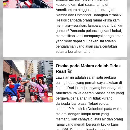
keseronokan, dari suasana hip di
Amerikamura hingga lampu terang di
Namba dan Dotonbori. Bahagian terbaik?
Reaksi daripada orang ramai ketika kami
melintasi—sorakan, lambaian, dan bahkan
gambar! Pemandu pelancong kami hebat,
memastikan kami mempunyai pengalaman
yang tidak dapat dilupakan. Ini adalah
pengalaman yang akan saya ceritakan
selama bertahun-tahun!
Osaka pada Malam adalah Tidak
Real! 🚀
Lawatan ini adalah salah satu perkara
paling hebat yang pernah saya lakukan di
Jepun! Dari jalan-jalan yang bertenaga di
Amerikamura ke daerah Shinsaibashi yang
bergaya, perjalanan ini tidak kurang
daripada luar biasa. Tetapi sorotan
sebenar? Masuk ke Dotonbori pada waktu
malam, dengan lampu neon yang
memantulkan cahaya di atas air dan orang
ramai yang meriah bersorak ketika kami
mel经过. Pemandu kami sangat hebat,