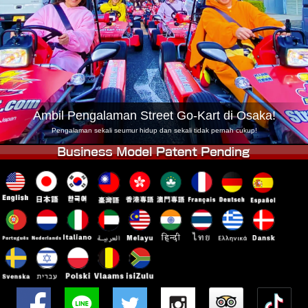
Syarikat
Tempahan
Tukar Kedai
Tokyo Shinagawa
Tokyo Akihabara#1
Tokyo Akihabara#2
Tokyo Shibuya
Tokyo Shibuya Annex
Tokyo Bay
Ambil Pengalaman Street Go-Kart di Osaka!
Tokyo Asakusa
Osaka
Pengalaman sekali seumur hidup dan sekali tidak pernah cukup!
Okinawa