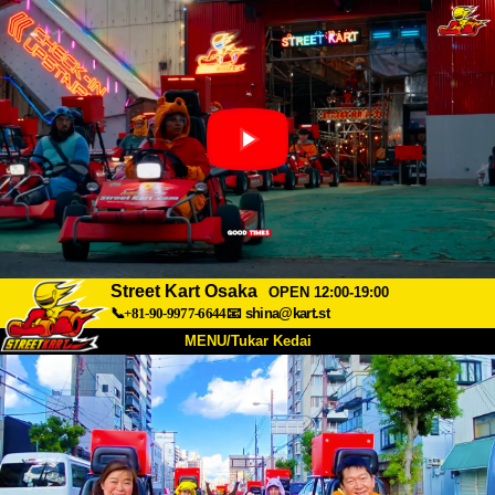
Street Kart Osaka
OPEN 12:00-19:00
📞+81-90-9977-6644
📧
shina@kart.st
MENU/Tukar Kedai
UTAMA
Tentang
Spesifikasi
Harga
Akses
Suara
Soalan Lazim