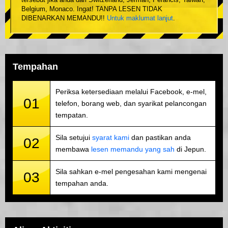
tersebut jika anda dari Switzerland, Jerman, Perancis, Taiwan,
Belgium, Monaco. Ingat! TANPA LESEN TIDAK
DIBENARKAN MEMANDU!!
Untuk maklumat lanjut
.
Tempahan
Periksa ketersediaan melalui Facebook, e-mel,
01
telefon, borang web, dan syarikat pelancongan
tempatan.
Sila setujui
syarat kami
dan pastikan anda
02
membawa
lesen memandu yang sah
di Jepun.
Sila sahkan e-mel pengesahan kami mengenai
03
tempahan anda.