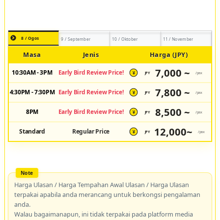
8 / Ogos
9 / September
10 / Oktober
11 / November
Masa
Jenis
Harga (JPY)
7,000 ~
10:30AM - 3PM
Early Bird Review Price!
JPY
/pax
¥
7,800 ~
4:30PM - 7:30PM
Early Bird Review Price!
JPY
/pax
¥
8,500 ~
8PM
Early Bird Review Price!
JPY
/pax
¥
12,000~
Standard
Regular Price
JPY
/pax
¥
Harga Ulasan / Harga Tempahan Awal Ulasan / Harga Ulasan
terpakai apabila anda merancang untuk berkongsi pengalaman
anda.
Walau bagaimanapun, ini tidak terpakai pada platform media